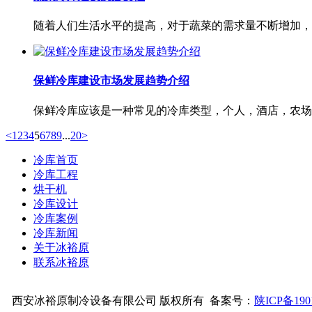
随着人们生活水平的提高，对于蔬菜的需求量不断增加，
保鲜冷库建设市场发展趋势介绍
保鲜冷库应该是一种常见的冷库类型，个人，酒店，农场
<
1
2
3
4
5
6
7
8
9
...
20
>
冷库首页
冷库工程
烘干机
冷库设计
冷库案例
冷库新闻
关于冰裕原
联系冰裕原
西安冰裕原制冷设备有限公司
版权所有
备案号：
陕
ICP备190